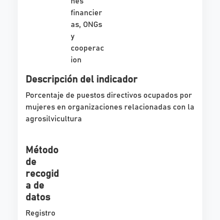
nes
financier
as, ONGs
y
cooperac
ion
Descripción del indicador
Porcentaje de puestos directivos ocupados por
mujeres en organizaciones relacionadas con la
agrosilvicultura
Método
de
recogid
a de
datos
Registro