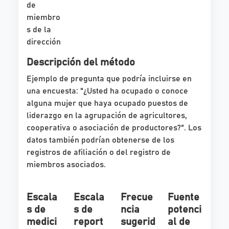
de
miembro
s de la
dirección
Descripción del método
Ejemplo de pregunta que podría incluirse en
una encuesta: "¿Usted ha ocupado o conoce
alguna mujer que haya ocupado puestos de
liderazgo en la agrupación de agricultores,
cooperativa o asociación de productores?". Los
datos también podrían obtenerse de los
registros de afiliación o del registro de
miembros asociados.
Escala
Escala
Frecue
Fuente
s de
s de
ncia
potenci
medici
report
sugerid
al de