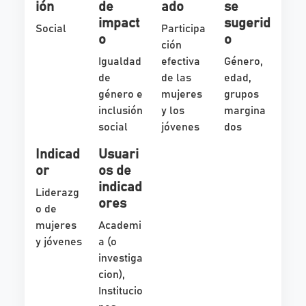
ión
de
ado
se
impact
sugerid
Social
Participa
o
o
ción
Igualdad
efectiva
Género,
de
de las
edad,
género e
mujeres
grupos
inclusión
y los
margina
social
jóvenes
dos
Indicad
Usuari
or
os de
indicad
Liderazg
ores
o de
mujeres
Academi
y jóvenes
a (o
investiga
cion),
Institucio