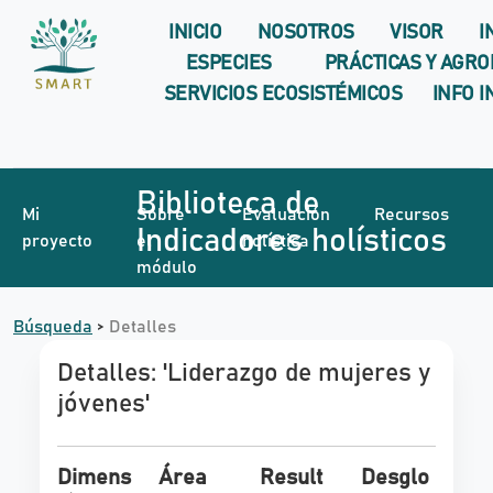
INICIO
NOSOTROS
VISOR
I
ESPECIES
PRÁCTICAS Y AGR
SERVICIOS ECOSISTÉMICOS
INFO 
Biblioteca de
Mi
Sobre
Evaluación
Recursos
Indicadores holísticos
proyecto
el
holística
módulo
Búsqueda
>
Detalles
Detalles:
'Liderazgo de mujeres y
jóvenes'
Dimens
Área
Result
Desglo