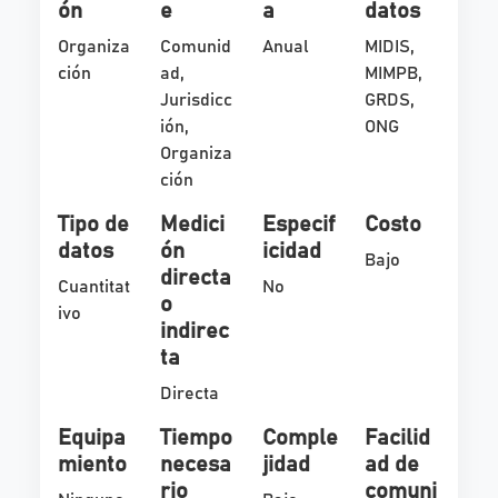
ón
e
a
datos
Organiza
Comunid
Anual
MIDIS,
ción
ad,
MIMPB,
Jurisdicc
GRDS,
ión,
ONG
Organiza
ción
Tipo de
Medici
Especif
Costo
datos
ón
icidad
Bajo
directa
Cuantitat
No
o
ivo
indirec
ta
Directa
Equipa
Tiempo
Comple
Facilid
miento
necesa
jidad
ad de
rio
comuni