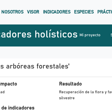
NOSOTROS
VISOR
INDICADORES
ESPECIES
PRÁCTI
cadores holísticos
Mi proyecto
s arbóreas forestales'
impacto
Resultado
dad
Recuperación de la flora y f
silvestre
 de indicadores