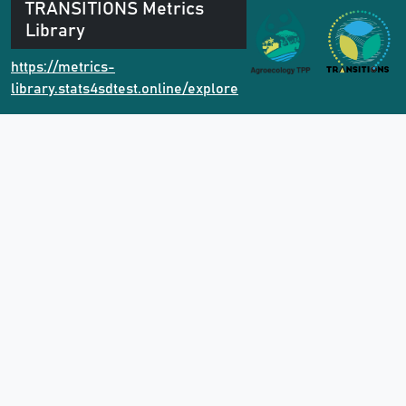
TRANSITIONS Metrics
Library
https://metrics-
library.stats4sdtest.online/explore