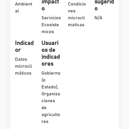
impact
sugerid
Ambient
Condicio
o
o
al
nes
Servicios
microcli
N/A
Ecosiste
maticas
micos
Indicad
Usuari
or
os de
indicad
Datos
ores
microcli
máticos
Gobierno
(o
Estado),
Organiza
ciones
de
agriculto
res