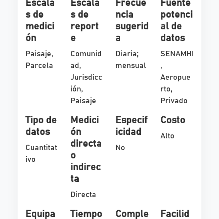
Escala
Escala
Frecue
Fuente
s de
s de
ncia
potenci
medici
report
sugerid
al de
ón
e
a
datos
Paisaje,
Comunid
Diaria;
SENAMHI
Parcela
ad,
mensual
,
Jurisdicc
Aeropue
ión,
rto,
Paisaje
Privado
Tipo de
Medici
Especif
Costo
datos
ón
icidad
Alto
directa
Cuantitat
No
o
ivo
indirec
ta
Directa
Equipa
Tiempo
Comple
Facilid