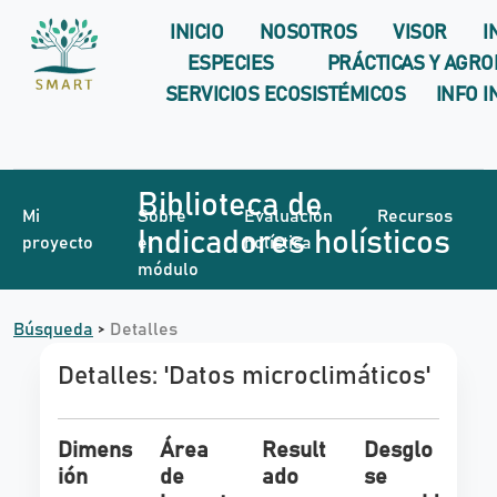
INICIO
NOSOTROS
VISOR
I
ESPECIES
PRÁCTICAS Y AGR
SERVICIOS ECOSISTÉMICOS
INFO 
Biblioteca de
Mi
Sobre
Evaluación
Recursos
Indicadores holísticos
proyecto
el
holística
módulo
Búsqueda
>
Detalles
Detalles:
'Datos microclimáticos'
Dimens
Área
Result
Desglo
ión
de
ado
se